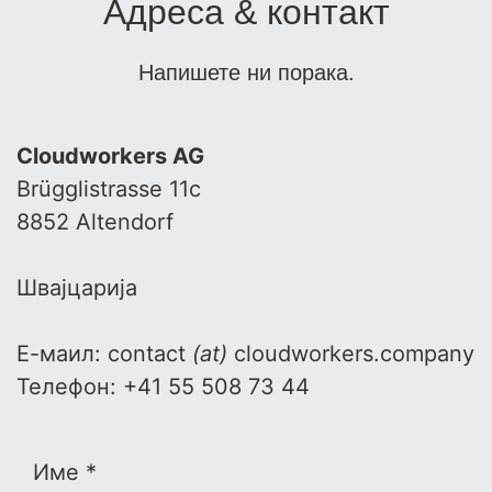
Адреса & контакт
Напишете ни порака.
Cloudworkers AG
Brügglistrasse 11c
8852 Altendorf
Швајцарија
Е-маил: contact
(at)
cloudworkers.company
Телефон: +41 55 508 73 44
Име *