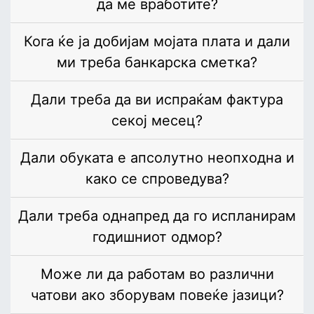
да ме вработите?
Кога ќе ја добијам мојата плата и дали
ми треба банкарска сметка?
Дали треба да ви испраќам фактура
секој месец?
Дали обуката е апсолутно неопходна и
како се спроведува?
Дали треба однапред да го испланирам
годишниот одмор?
Може ли да работам во различни
чатови ако зборувам повеќе јазици?