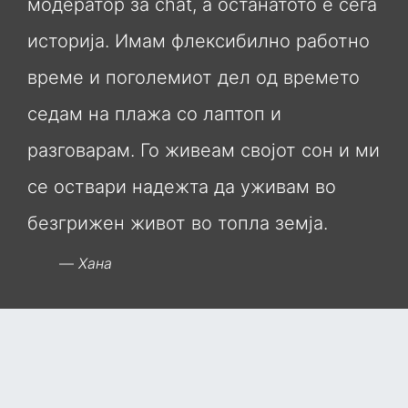
модератор за chat, а останатото е сега
историја. Имам флексибилно работно
време и поголемиот дел од времето
седам на плажа со лаптоп и
разговарам. Го живеам својот сон и ми
се оствари надежта да уживам во
безгрижен живот во топла земја.
Хана