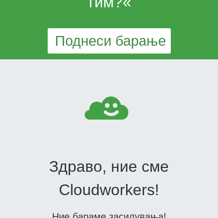
тим?«
Поднеси барање
Здраво, ние сме
Cloudworkers!
Ние бараме засилувања!