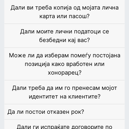
Дали ви треба копија од мојата лична
карта или пасош?
Дали моите лични податоци се
безбедни кај вас?
Може ли да изберам помеѓу постојана
позиција како вработен или
хонорарец?
Дали треба да им го пренесам мојот
идентитет на клиентите?
Да ли постои отказен рок?
Дали ги испраќате договорите по