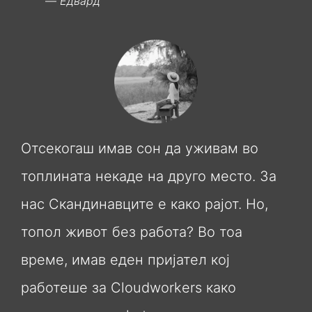
Едвард
Отсекогаш имав сон да уживам во
топлината некаде на друго место. За
нас Скандинавците е како рајот. Но,
топол живот без работа? Во тоа
време, имав еден пријател кој
работеше за Cloudworkers како