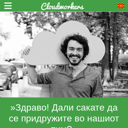
»Здраво! Дали сакате да
се придружите во нашиот