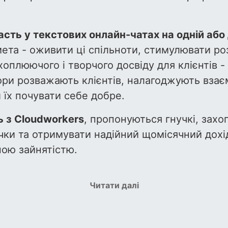
сть у текстових онлайн-чатах на одній або
мета - оживити ці спільноти, стимулювати ро
оплюючого і творчого досвіду для клієнтів -
ри розважають клієнтів, налагоджують взає
 їх почувати себе добре.
 з Cloudworkers
, пропонуються гнучкі, зах
ички та отримувати надійний щомісячний дох
ною зайнятістю.
Читати далі