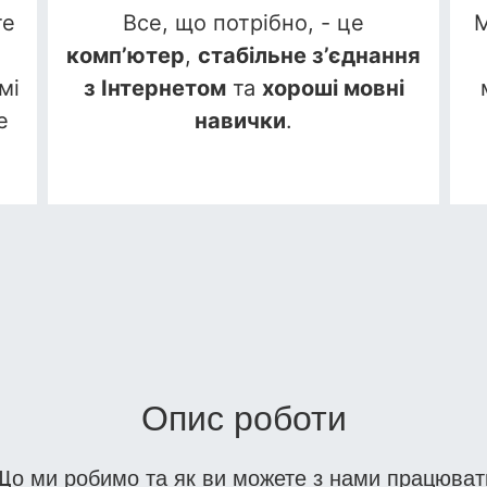
те
Все, що потрібно, - це
М
комп’ютер
,
стабільне з’єднання
мі
з Інтернетом
та
хороші мовні
е
навички
.
Опис роботи
Що ми робимо та як ви можете з нами працюват