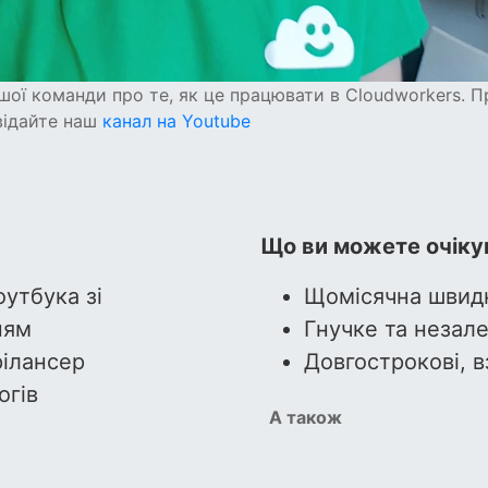
ашої команди про те, як це працювати в Cloudworkers. П
відайте наш
канал на Youtube
Що ви можете очікув
оутбука зі
Щомісячна швидк
ням
Гнучке та незал
ілансер
Довгострокові, в
огів
А також