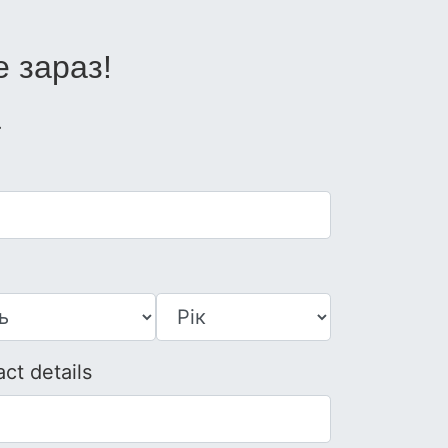
 зараз!
.
ct details