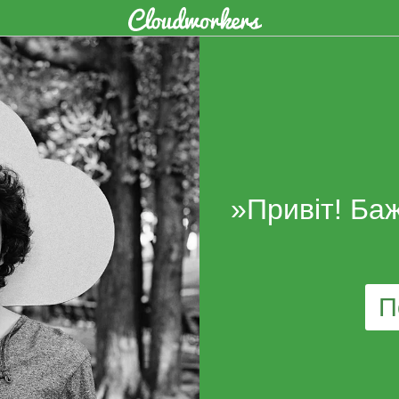
»Привіт! Ба
П