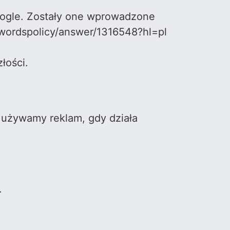
gle. Zostały one wprowadzone
wordspolicy/answer/1316548?hl=pl
łości.
 używamy reklam, gdy działa
.