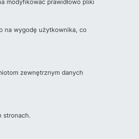
na modyfikować prawidłowo pliki
 to na wygodę użytkownika, co
dmiotom zewnętrznym danych
h stronach.