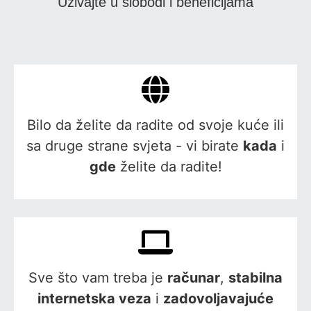
Uživajte u slobodi i beneficijama
Bilo da želite da radite od svoje kuće ili
sa druge strane svjeta - vi birate
kada
i
gde
želite da radite!
Sve što vam treba je
računar
,
stabilna
internetska veza
i
zadovoljavajuće