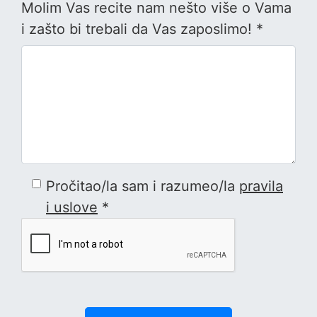
Molim Vas recite nam nešto više o Vama
i zašto bi trebali da Vas zaposlimo! *
Pročitao/la sam i razumeo/la
pravila
i uslove
*