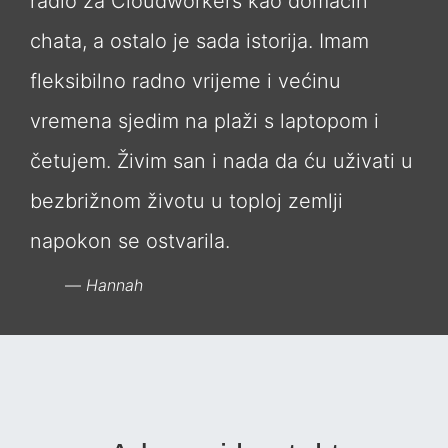
radio za Cloudworkers kao domaćin
chata, a ostalo je sada istorija. Imam
fleksibilno radno vrijeme i većinu
vremena sjedim na plaži s laptopom i
četujem. Živim san i nada da ću uživati ​​u
bezbrižnom životu u toploj zemlji
napokon se ostvarila.
Hannah