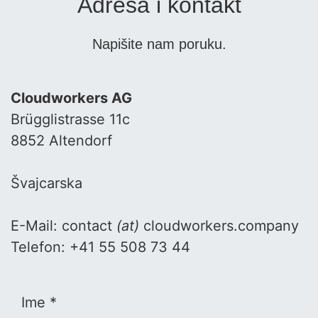
Adresa i kontakt
Napišite nam poruku.
Cloudworkers AG
Brügglistrasse 11c
8852 Altendorf
Švajcarska
E-Mail: contact
(at)
cloudworkers.company
Telefon: +41 55 508 73 44
Ime *