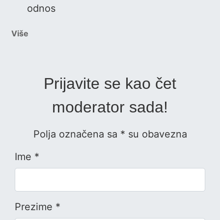
odnos
Više
Prijavite se kao čet
moderator sada!
Polja označena sa * su obavezna
Ime *
Prezime *