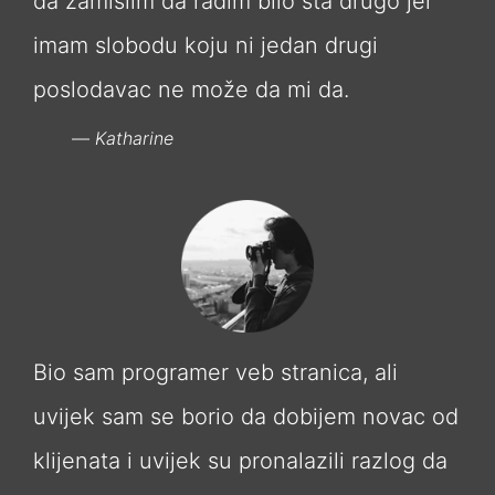
da zamislim da radim bilo šta drugo jer
imam slobodu koju ni jedan drugi
poslodavac ne može da mi da.
Katharine
Bio sam programer veb stranica, ali
uvijek sam se borio da dobijem novac od
klijenata i uvijek su pronalazili razlog da