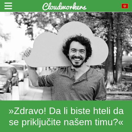
»Zdravo! Da li biste hteli da
se priključite našem timu?«