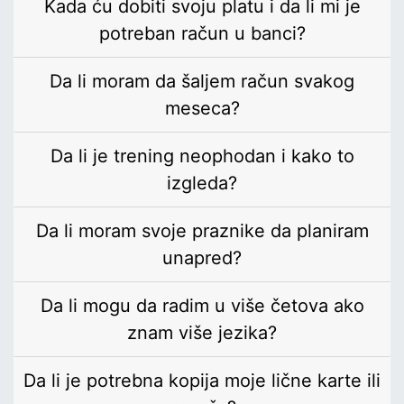
Kada ću dobiti svoju platu i da li mi je
potreban račun u banci?
Da li moram da šaljem račun svakog
meseca?
Da li je trening neophodan i kako to
izgleda?
Da li moram svoje praznike da planiram
unapred?
Da li mogu da radim u više četova ako
znam više jezika?
Da li je potrebna kopija moje lične karte ili