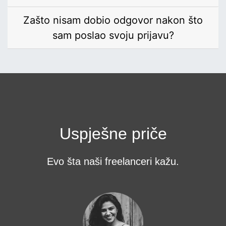
Zašto nisam dobio odgovor nakon što
sam poslao svoju prijavu?
Uspješne priče
Evo šta naši freelanceri kažu.