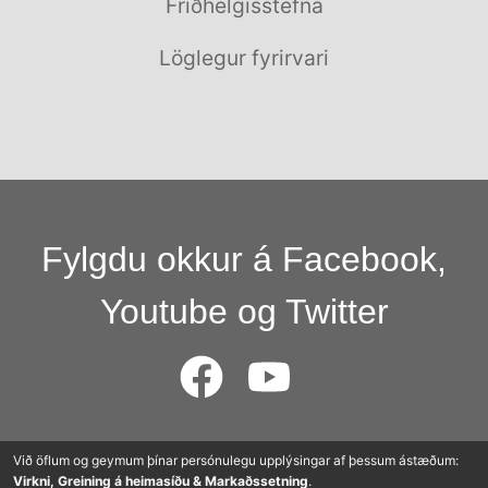
Friðhelgisstefna
Löglegur fyrirvari
Fylgdu okkur á Facebook,
Youtube og Twitter
© 2015 - 2025 Cloudworkers AG
Við öflum og geymum þínar persónulegu upplýsingar af þessum ástæðum:
Virkni, Greining á heimasíðu & Markaðssetning
.