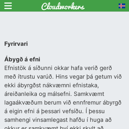
Fyrirvari
Ábygð á efni
Efnistök á síðunni okkar hafa verið gerð
með ítrustu varúð. Hins vegar þá getum við
ekki ábyrgðst nákvæmni efnistaka,
áreiðanleika og málsefni. Samkvæmt
lagaákvæðum berum við ennfremur ábyrgð
á eigin efni á þessari vefsíðu. Í þessu
samhengi vinsamlegast hafðu í huga að
okkur er samkvæmt því ekki skylt að