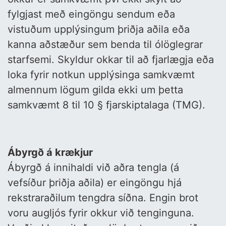
fylgjast með eingöngu sendum eða
vistuðum upplýsingum þriðja aðila eða
kanna aðstæður sem benda til ólöglegrar
starfsemi. Skyldur okkar til að fjarlægja eða
loka fyrir notkun upplýsinga samkvæmt
almennum lögum gilda ekki um þetta
samkvæmt 8 til 10 § fjarskiptalaga (TMG).
Ábyrgð á krækjur
Ábyrgð á innihaldi við aðra tengla (á
vefsíður þriðja aðila) er eingöngu hjá
rekstraraðilum tengdra síðna. Engin brot
voru augljós fyrir okkur við tenginguna.