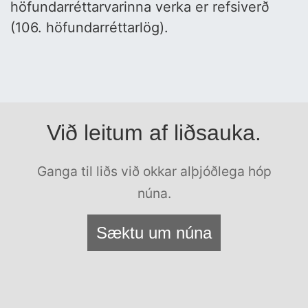
höfundarréttarvarinna verka er refsiverð
(106. höfundarréttarlög).
Við leitum af liðsauka.
Ganga til liðs við okkar alþjóðlega hóp
núna.
Sæktu um núna