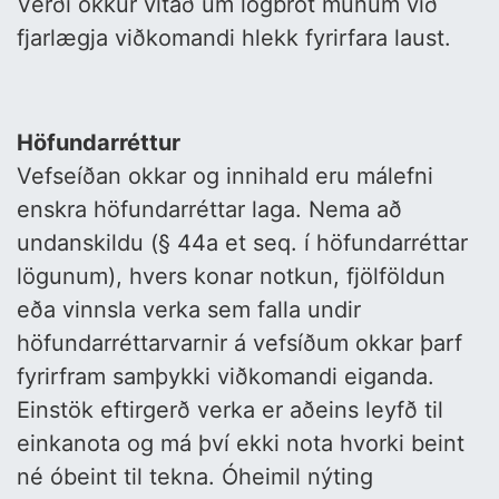
Verði okkur vitað um lögbrot munum við
fjarlægja viðkomandi hlekk fyrirfara laust.
Höfundarréttur
Vefseíðan okkar og innihald eru málefni
enskra höfundarréttar laga. Nema að
undanskildu (§ 44a et seq. í höfundarréttar
lögunum), hvers konar notkun, fjölföldun
eða vinnsla verka sem falla undir
höfundarréttarvarnir á vefsíðum okkar þarf
fyrirfram samþykki viðkomandi eiganda.
Einstök eftirgerð verka er aðeins leyfð til
einkanota og má því ekki nota hvorki beint
né óbeint til tekna. Óheimil nýting