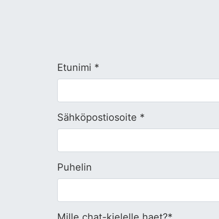
Etunimi *
Sähköpostiosoite *
Puhelin
Mille chat-kielelle haet?*