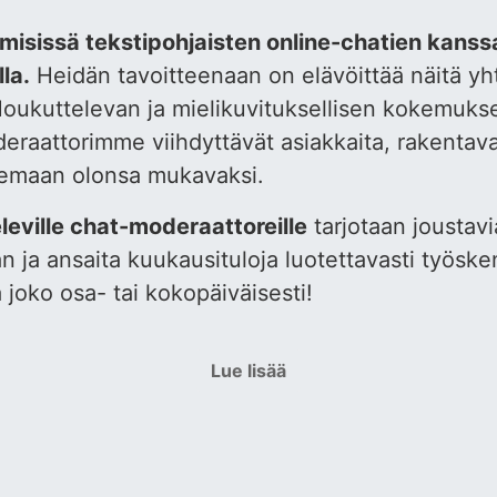
sissä tekstipohjaisten online-chatien kanssa
la.
Heidän tavoitteenaan on elävöittää näitä yht
 Houkuttelevan ja mielikuvituksellisen kokemuks
aattorimme viihdyttävät asiakkaita, rakentavat 
temaan olonsa mukavaksi.
eville chat-moderaattoreille
tarjotaan joustavia
an ja ansaita kuukausituloja luotettavasti työsk
 joko osa- tai kokopäiväisesti!
Lue lisää