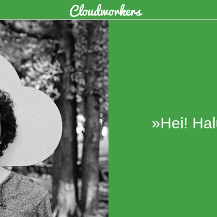
»Hei! Hal