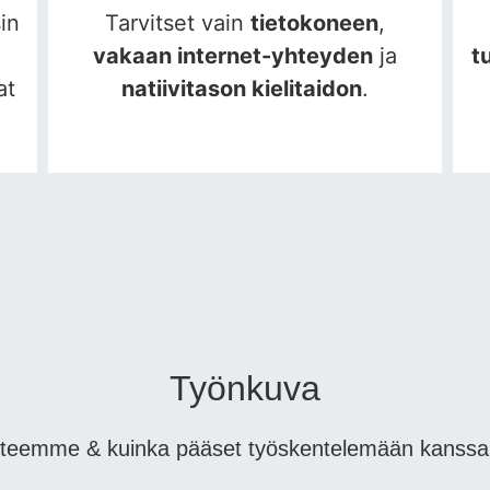
in
Tarvitset vain
tietokoneen
,
vakaan internet-yhteyden
ja
t
at
natiivitason kielitaidon
.
Työnkuva
 teemme & kuinka pääset työskentelemään kans