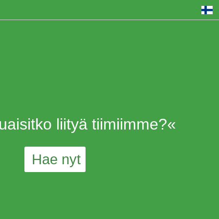
uaisitko liityä tiimiimme?«
Hae nyt