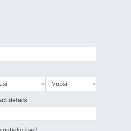
ct details
 puhelimitse?