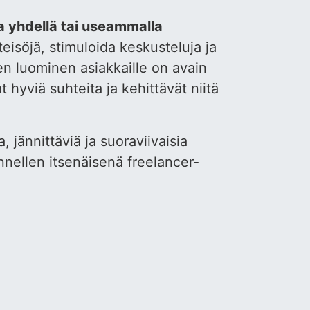
 yhdellä tai useammalla
eisöjä, stimuloida keskusteluja ja
en luominen asiakkaille on avain
hyviä suhteita ja kehittävät niitä
, jännittäviä ja suoraviivaisia
ennellen itsenäisenä freelancer-