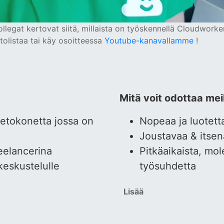
llegat kertovat siitä, millaista on työskennellä Cloudworke
tolistaa tai käy osoitteessa
Youtube-kanavallamme
!
Mitä voit odottaa mei
ietokonetta jossa on
Nopeaa ja luotet
Joustavaa & itsen
eelancerina
Pitkäaikaista, mo
keskustelulle
työsuhdetta
Lisää