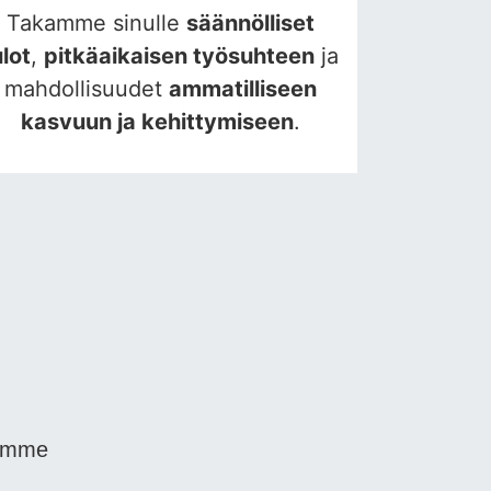
Takamme sinulle
säännölliset
ulot
,
pitkäaikaisen työsuhteen
ja
mahdollisuudet
ammatilliseen
kasvuun ja kehittymiseen
.
samme