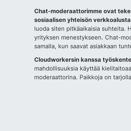
Chat-moderaattorimme ovat tekemi
sosiaalisen yhteisön verkkoalustal
luoda siten pitkäaikaisia suhteita.
yrityksen menestykseen. Chat-moder
samalla, kun saavat asiakkaan tun
Cloudworkersin kanssa työskentel
mahdollisuuksia käyttää kielitaitoa
moderaattorina. Paikkoja on tarjolla