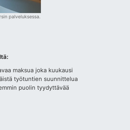
rsin palveluksessa.
ltä:
tavaa maksua joka kuukausi
äistä työtuntien suunnittelua
lemmin puolin tyydyttävää