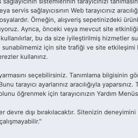
 sağlayıcının sistemlerinin tarayıcınızı tanımasını 
eya servis sağlayıcısının Web tarayıcınız aracılığı
syalardır. Örneğin, alışveriş sepetinizdeki ürü
ıyoruz. Ayrıca, önceki veya mevcut site etkinliğin
llanılırlar, bu da size iyileştirilmiş hizmetler 
 sunabilmemiz için site trafiği ve site etkileşimi
ezler kullanırız.
 uyarmasını seçebilirsiniz. Tanımlama bilgisinin 
 Bunu tarayıcı ayarlarınız aracılığıyla yaparsınız.
yolunu öğrenmek için tarayıcınızın Yardım Menü
er devre dışı bırakılacaktır. Sitenizin deneyimini
lışmayabilir."