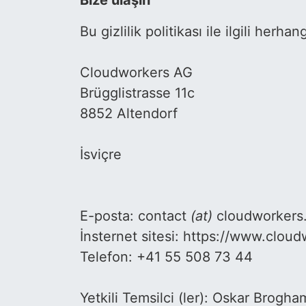
Bize ulaşın
Bu gizlilik politikası ile ilgili herh
Cloudworkers AG
Brügglistrasse 11c
8852 Altendorf
İsviçre
E-posta: contact
(at)
cloudworker
İnsternet sitesi: https://www.clo
Telefon: +41 55 508 73 44
Yetkili Temsilci (ler): Oskar Brogh