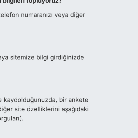
bilgileri topluyoruz?
 telefon numaranızı veya diğer
a sitemize bilgi girdiğinizde
ize kaydolduğunuzda, bir ankete
ğer site özelliklerini aşağıdaki
rguları).