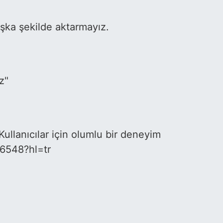
başka şekilde aktarmayız.
z"
 Kullanıcılar için olumlu bir deneyim
16548?hl=tr