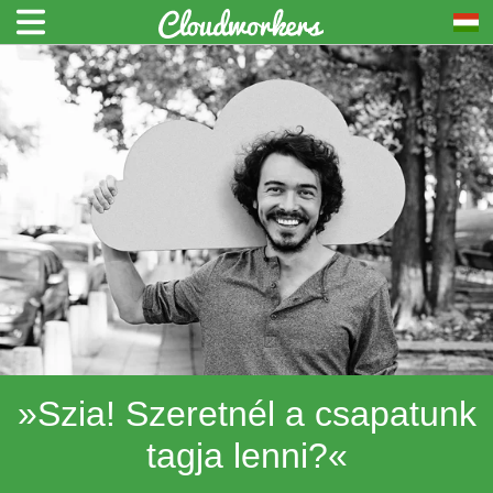
»Szia! Szeretnél a csapatunk
tagja lenni?«